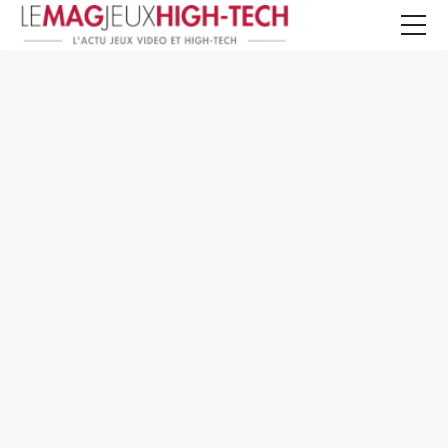
Jeux Vidéo
PC et Hardware
Smartphone et Tablettes
High-Tech
Mangas et Comics
TV, cinéma
Test