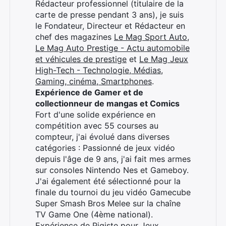
Rédacteur professionnel (titulaire de la
carte de presse pendant 3 ans), je suis
le Fondateur, Directeur et Rédacteur en
chef des magazines
Le Mag Sport Auto
,
Le Mag Auto Prestige - Actu automobile
et véhicules de prestige
et
Le Mag Jeux
High-Tech - Technologie, Médias,
Gaming, cinéma, Smartphones
.
Expérience de Gamer et de
collectionneur de mangas et Comics
Fort d'une solide expérience en
compétition avec 55 courses au
compteur, j'ai évolué dans diverses
catégories : Passionné de jeux vidéo
depuis l'âge de 9 ans, j'ai fait mes armes
sur consoles Nintendo Nes et Gameboy.
J'ai également été sélectionné pour la
finale du tournoi du jeu vidéo Gamecube
Super Smash Bros Melee sur la chaîne
TV Game One (4ème national).
Expérience de Pigiste pour Jeux