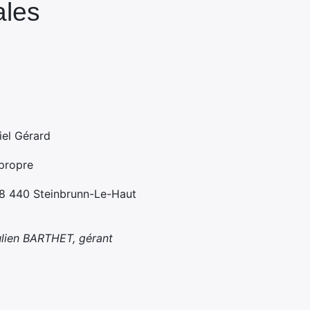
ales
el Gérard
 propre
68 440 Steinbrunn-Le-Haut
ulien BARTHET, gérant