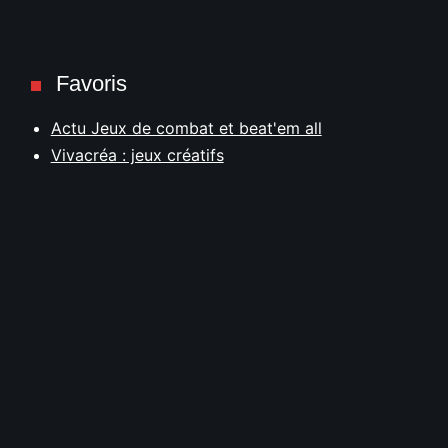
Favoris
Actu Jeux de combat et beat'em all
Vivacréa : jeux créatifs