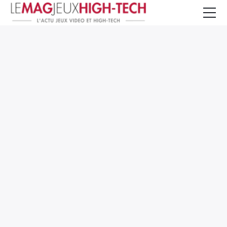
Jeux Vidéo
PC et Hardware
Smartphone et Tablettes
High-Tech
Mangas et Comics
TV, cinéma
Test