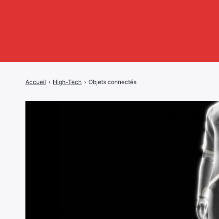
Accueil
›
High-Tech
›
Objets connectés