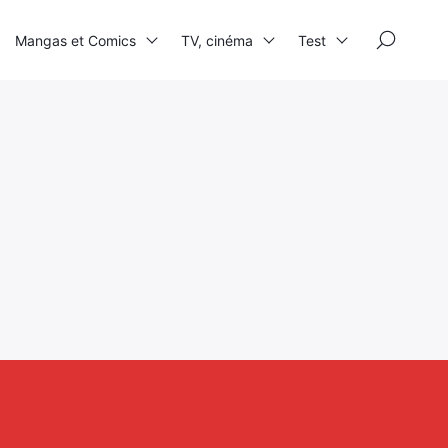
×
Mangas et Comics
TV, cinéma
Test