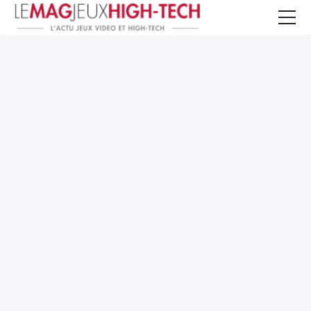
Jeux Vidéo
PC et Hardware
Smartphone et Tablettes
High-Tech
Mangas et Comics
TV, cinéma
Test