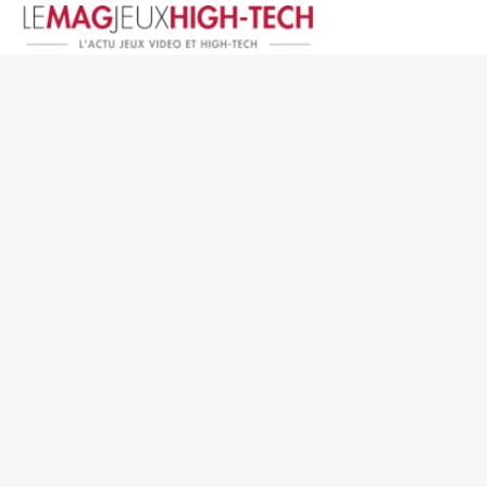
Jeux Vidéo
PC et Hardware
Smartphone et Tablettes
High-Tech
Mangas et Comics
TV, cinéma
Test