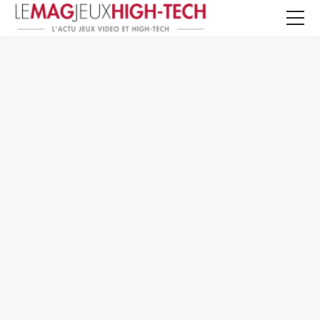
Jeux Vidéo
PC et Hardware
Smartphone et Tablettes
High-Tech
Mangas et Comics
TV, cinéma
Test