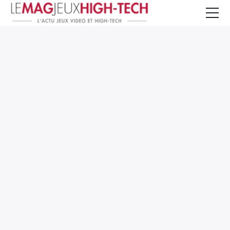
Jeux Vidéo
PC et Hardware
Smartphone et Tablettes
High-Tech
Mangas et Comics
TV, cinéma
Test