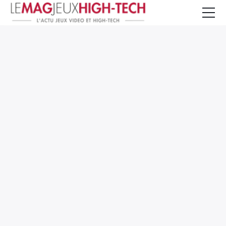
Jeux Vidéo
PC et Hardware
Smartphone et Tablettes
High-Tech
Mangas et Comics
TV, cinéma
Test