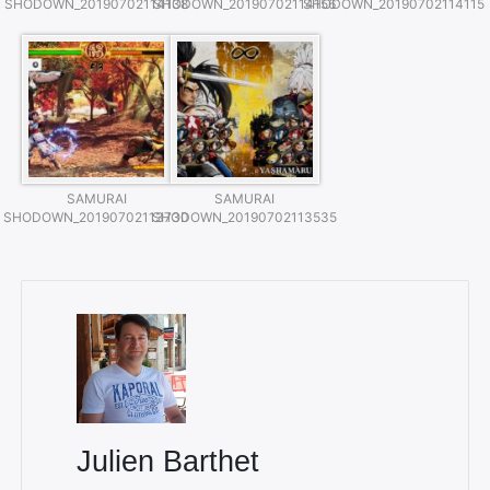
SHODOWN_20190702114138
SHODOWN_20190702114156
SHODOWN_20190702114115
SAMURAI
SAMURAI
SHODOWN_20190702113730
SHODOWN_20190702113535
Julien Barthet