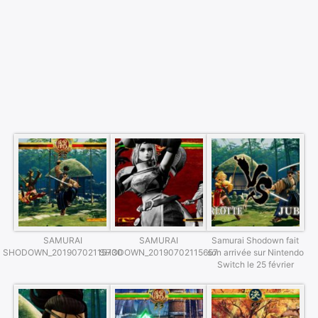
SAMURAI
SAMURAI
Samurai Shodown fait
SHODOWN_20190702115730
SHODOWN_20190702115657
son arrivée sur Nintendo
Switch le 25 février