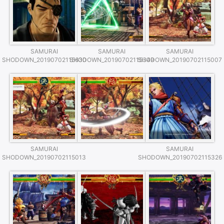
SAMURAI
SAMURAI
SAMURAI
SHODOWN_20190702115630
SHODOWN_20190702115349
SHODOWN_20190702115007
Rechercher
SAMURAI
SAMURAI
:
SHODOWN_20190702115013
SHODOWN_20190702115326