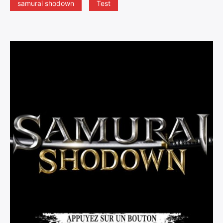
samurai shodown
Test