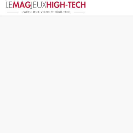
Jeux Vidéo
PC et Hardware
Smartphone et Tablettes
High-Tech
Mangas et Comics
TV, cinéma
Test