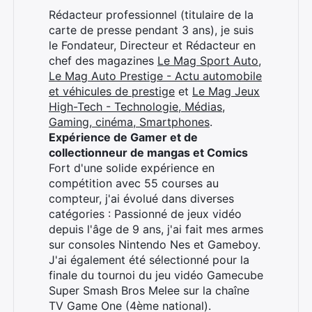
Rédacteur professionnel (titulaire de la
carte de presse pendant 3 ans), je suis
le Fondateur, Directeur et Rédacteur en
chef des magazines
Le Mag Sport Auto
,
Le Mag Auto Prestige - Actu automobile
et véhicules de prestige
et
Le Mag Jeux
High-Tech - Technologie, Médias,
Gaming, cinéma, Smartphones
.
Expérience de Gamer et de
collectionneur de mangas et Comics
Fort d'une solide expérience en
compétition avec 55 courses au
compteur, j'ai évolué dans diverses
catégories : Passionné de jeux vidéo
depuis l'âge de 9 ans, j'ai fait mes armes
sur consoles Nintendo Nes et Gameboy.
J'ai également été sélectionné pour la
finale du tournoi du jeu vidéo Gamecube
Super Smash Bros Melee sur la chaîne
TV Game One (4ème national).