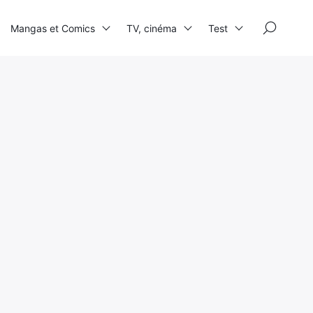
×
Mangas et Comics
TV, cinéma
Test