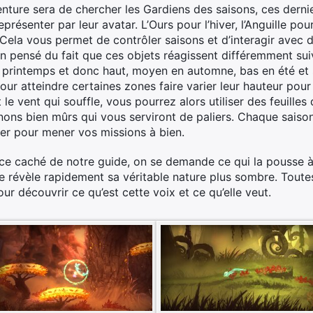
nture sera de chercher les Gardiens des saisons, ces derni
eprésenter par leur avatar. L’Ours pour l’hiver, l’Anguille po
. Cela vous permet de contrôler saisons et d’interagir avec
n pensé du fait que ces objets réagissent différemment sui
u printemps et donc haut, moyen en automne, bas en été et 
 pour atteindre certaines zones faire varier leur hauteur pou
le vent qui souffle, vous pourrez alors utiliser des feuille
nons bien mûrs qui vous serviront de paliers. Chaque saison
ner pour mener vos missions à bien.
ace caché de notre guide, on se demande ce qui la pousse à 
le révèle rapidement sa véritable nature plus sombre. Tout
ur découvrir ce qu’est cette voix et ce qu’elle veut.