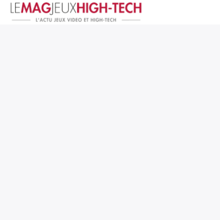
Jeux Vidéo
PC et Hardware
Smartphone et Tablettes
High-Tech
Mangas et Comics
TV, cinéma
Test