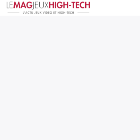
Jeux Vidéo
PC et Hardware
Smartphone et Tablettes
High-Tech
Mangas et Comics
TV, cinéma
Test