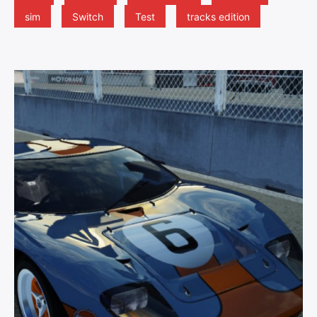
sim
Switch
Test
tracks edition