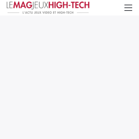
Jeux Vidéo
PC et Hardware
Smartphone et Tablettes
High-Tech
Mangas et Comics
TV, cinéma
Test