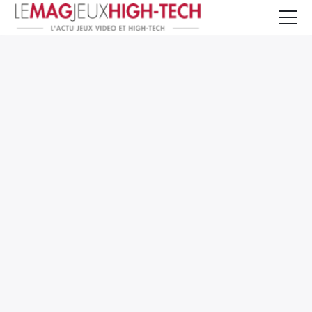
Jeux Vidéo
PC et Hardware
Smartphone et Tablettes
High-Tech
Mangas et Comics
TV, cinéma
Test