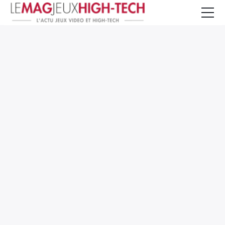
Jeux Vidéo
PC et Hardware
Smartphone et Tablettes
High-Tech
Mangas et Comics
TV, cinéma
Test