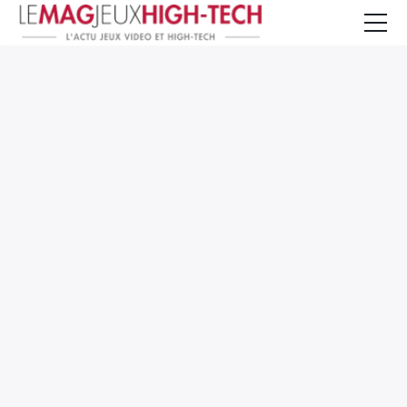
Jeux Vidéo
PC et Hardware
Smartphone et Tablettes
High-Tech
Mangas et Comics
TV, cinéma
Test