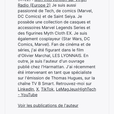
Radio (Europe 2)
Je suis aussi
passionné de Tech, de comics (Marvel,
DC Comics) et de Saint Seiya. Je
possède une collection de casques et
accessoires Marvel Legends Series et
des figurines Myth Cloth EX. Je suis
également cosplayeur (Star Wars, DC
Comics, Marvel). Fan de cinéma et de
séries, j'ai été figurant dans le film
d'Olivier Marchal, LES LYONNAIS. En
outre, je suis l'auteur d'un ouvrage
publié chez l'Harmattan. J'ai récemment
été intervenant en tant que spécialiste
sur l'émission de Thomas Hugues, sur la
chaîne TV B Smart. Retrouvez-moi sur
LinkedIn
,
X
,
TikTok
,
LeMagJeuxHighTech
- YouTube
Voir les publications de l'auteur