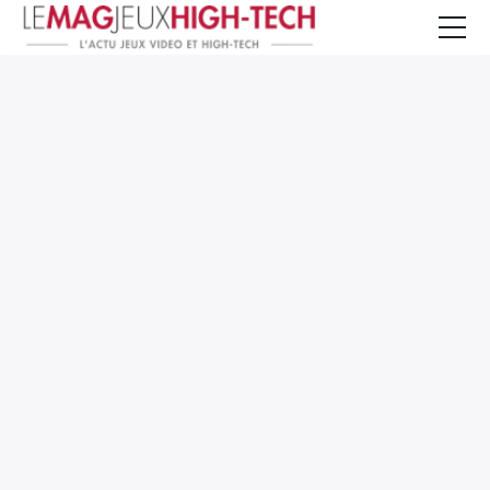
Jeux Vidéo
PC et Hardware
Smartphone et Tablettes
High-Tech
Mangas et Comics
TV, cinéma
Test