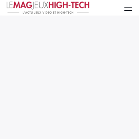
Jeux Vidéo
PC et Hardware
Smartphone et Tablettes
High-Tech
Mangas et Comics
TV, cinéma
Test