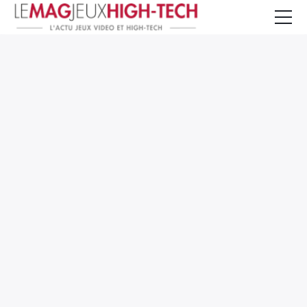
Jeux Vidéo
PC et Hardware
Smartphone et Tablettes
High-Tech
Mangas et Comics
TV, cinéma
Test