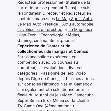
Rédacteur professionnel (titulaire de la
carte de presse pendant 3 ans), je suis
le Fondateur, Directeur et Rédacteur en
chef des magazines
Le Mag Sport Auto
,
Le Mag Auto Prestige - Actu automobile
et véhicules de prestige
et
Le Mag Jeux
High-Tech - Technologie, Médias,
Gaming, cinéma, Smartphones
.
Expérience de Gamer et de
collectionneur de mangas et Comics
Fort d'une solide expérience en
compétition avec 55 courses au
compteur, j'ai évolué dans diverses
catégories : Passionné de jeux vidéo
depuis l'âge de 9 ans, j'ai fait mes armes
sur consoles Nintendo Nes et Gameboy.
J'ai également été sélectionné pour la
finale du tournoi du jeu vidéo Gamecube
Super Smash Bros Melee sur la chaîne
TV Game One (4ème national).