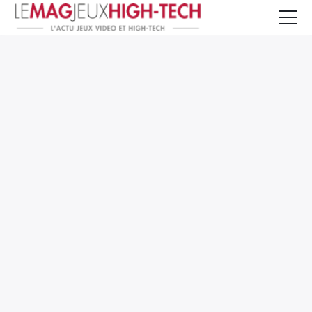
Jeux Vidéo
PC et Hardware
Smartphone et Tablettes
High-Tech
Mangas et Comics
TV, cinéma
Test