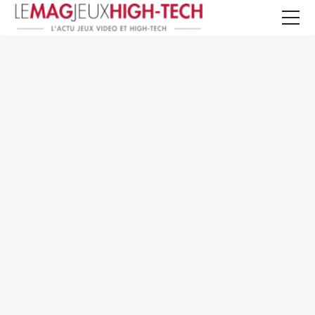
Jeux Vidéo
PC et Hardware
Smartphone et Tablettes
High-Tech
Mangas et Comics
TV, cinéma
Test