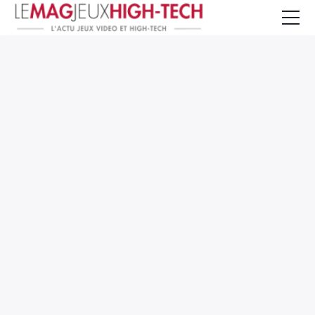
Jeux Vidéo
PC et Hardware
Smartphone et Tablettes
High-Tech
Mangas et Comics
TV, cinéma
Test