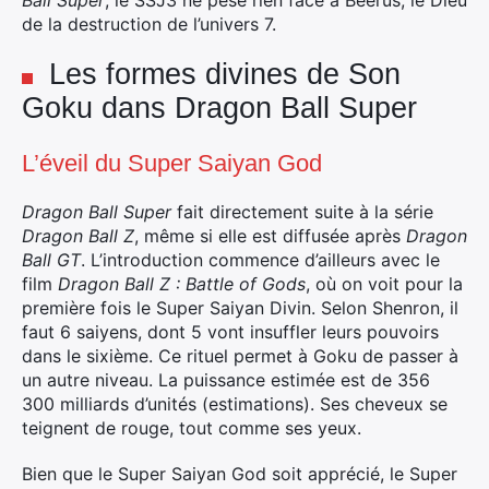
Ball Super
, le SSJ3 ne pèse rien face à Beerus, le Dieu
de la destruction de l’univers 7.
×
Les formes divines de Son
Goku dans Dragon Ball Super
L’éveil du Super Saiyan God
Rechercher
:
Dragon Ball Super
fait directement suite à la série
Dragon Ball Z
, même si elle est diffusée après
Dragon
Ball GT
. L’introduction commence d’ailleurs avec le
film
Dragon Ball Z : Battle of Gods
, où on voit pour la
première fois le Super Saiyan Divin. Selon Shenron, il
faut 6 saiyens, dont 5 vont insuffler leurs pouvoirs
dans le sixième. Ce rituel permet à Goku de passer à
un autre niveau. La puissance estimée est de 356
300 milliards d’unités (estimations). Ses cheveux se
teignent de rouge, tout comme ses yeux.
Bien que le Super Saiyan God soit apprécié, le Super