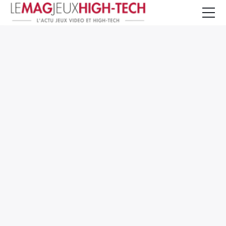
Jeux Vidéo
PC et Hardware
Smartphone et Tablettes
High-Tech
Mangas et Comics
TV, cinéma
Test