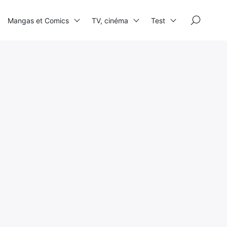
×
Mangas et Comics
TV, cinéma
Test