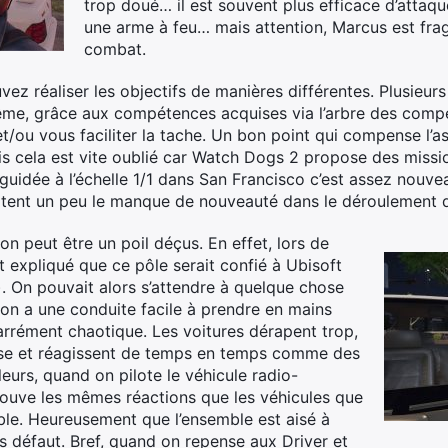
trop doué… il est souvent plus efficace d’attaque
une arme à feu… mais attention, Marcus est frag
combat.
 réaliser les objectifs de manières différentes. Plusieurs 
même, grâce aux compétences acquises via l’arbre des comp
/ou vous faciliter la tache. Un bon point qui compense l’as
Mais cela est vite oublié car Watch Dogs 2 propose des mis
léguidée à l’échelle 1/1 dans San Francisco c’est assez nou
ôtent un peu le manque de nouveauté dans le déroulement d
on peut être un poil déçus. En effet, lors de
t expliqué que ce pôle serait confié à Ubisoft
r). On pouvait alors s’attendre à quelque chose
, on a une conduite facile à prendre en mains
carrément chaotique. Les voitures dérapent trop,
se et réagissent de temps en temps comme des
eurs, quand on pilote le véhicule radio-
ouve les mêmes réactions que les véhicules que
le. Heureusement que l’ensemble est aisé à
os défaut. Bref, quand on repense aux Driver et