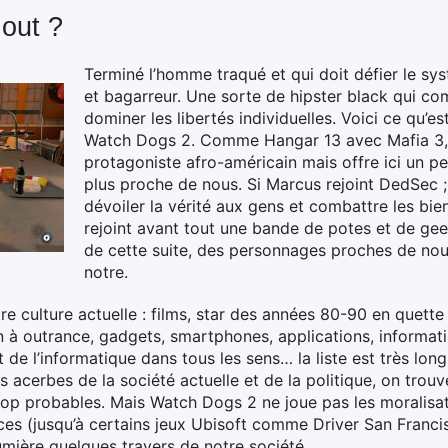
 out ?
Terminé l’homme traqué et qui doit défier le sy
et bagarreur. Une sorte de hipster black qui co
dominer les libertés individuelles. Voici ce qu’
Watch Dogs 2. Comme Hangar 13 avec Mafia 3, 
protagoniste afro-américain mais offre ici un p
plus proche de nous. Si Marcus rejoint DedSec 
dévoiler la vérité aux gens et combattre les bie
rejoint avant tout une bande de potes et de geeks
de cette suite, des personnages proches de no
notre.
tre culture actuelle : films, star des années 80-90 en quett
à outrance, gadgets, smartphones, applications, informati
t de l’informatique dans tous les sens… la liste est très longue
s acerbes de la société actuelle et de la politique, on trou
 trop probables. Mais Watch Dogs 2 ne joue pas les moralisa
ces (jusqu’à certains jeux Ubisoft comme Driver San Franci
umière quelques travers de notre société.