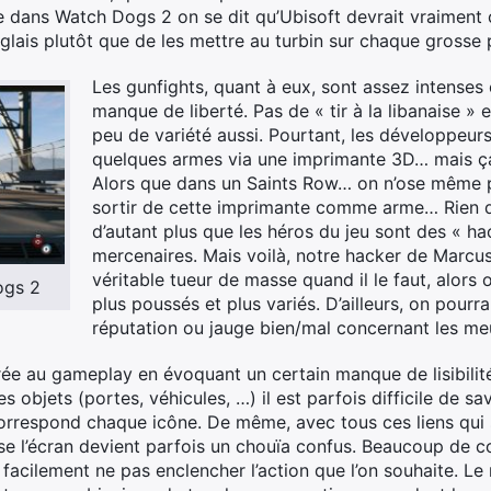
e dans Watch Dogs 2 on se dit qu’Ubisoft devrait vraiment
glais plutôt que de les mettre au turbin sur chaque grosse
Les gunfights, quant à eux, sont assez intenses
manque de liberté. Pas de « tir à la libanaise »
peu de variété aussi. Pourtant, les développeur
quelques armes via une imprimante 3D… mais ça 
Alors que dans un Saints Row… on n’ose même p
sortir de cette imprimante comme arme… Rien 
d’autant plus que les héros du jeu sont des « ha
mercenaires. Mais voilà, notre hacker de Marcus
véritable tueur de masse quand il le faut, alors 
ogs 2
plus poussés et plus variés. D’ailleurs, on pourr
réputation ou jauge bien/mal concernant les me
ée au gameplay en évoquant un certain manque de lisibilité 
 objets (portes, véhicules, …) il est parfois difficile de sav
correspond chaque icône. De même, avec tous ces liens qui
se l’écran devient parfois un chouïa confus. Beaucoup de 
 facilement ne pas enclencher l’action que l’on souhaite. Le 