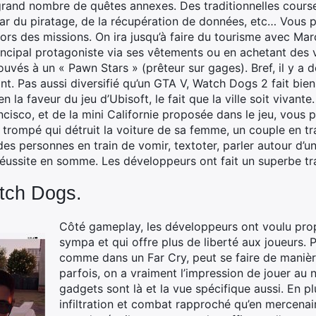
 grand nombre de quêtes annexes. Des traditionnelles course
ar du piratage, de la récupération de données, etc… Vous 
rs des missions. On ira jusqu’à faire du tourisme avec Marc
incipal protagoniste via ses vêtements ou en achetant des 
ouvés à un « Pawn Stars » (prêteur sur gages). Bref, il y a 
nt. Pas aussi diversifié qu’un GTA V, Watch Dogs 2 fait bi
 la faveur du jeu d’Ubisoft, le fait que la ville soit vivant
cisco, et de la mini Californie proposée dans le jeu, vous 
ompé qui détruit la voiture de sa femme, un couple en trai
, des personnes en train de vomir, textoter, parler autour d’
réussite en somme. Les développeurs ont fait un superbe tra
atch Dogs.
Côté gameplay, les développeurs ont voulu pro
sympa et qui offre plus de liberté aux joueurs. 
comme dans un Far Cry, peut se faire de manière 
parfois, on a vraiment l’impression de jouer au n
gadgets sont là et la vue spécifique aussi. En p
infiltration et combat rapproché qu’en mercena