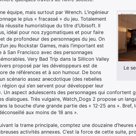
ne équipe, mais surtout par Wrench. L’ingénieur
onnage le plus « fracassé » du jeu. Totalement
a réussite humoristique du titre d’Ubisoft. Il
s, idéal pour nos zygomatiques et pour faire
 et de profondeur des personnages du jeu. On
e d’un jeu Rockstar Games, mais l’important est
lle à San Francisco avec des personnages
morables. Very Bad Trip dans la Sillicon Valley
’univers proposé par les développeurs est de
Le se
hore de références et à son humour. De bons
un scénario assez anecdotique (des rebelles
 région qui s’en servent pour développer leur
s). Un aspect adulescents des personnages qui confortent 
es dialogues. Très vulgaire, Watch_Dogs 2 propose un langage
ans la bouche d’une grande partie des « 12-25 ans ». Bref,
 déconseillé aux moins de 18 ans ».
uivant la trame principale, comptez une douzaine d’heures e
euses activités annexes. C’est la force de cette suite, prop