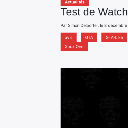
Actualités
Test de Watch
Par Simon Delporte , le 8 décembre 
avis
GTA
GTA-Like
Xbox One