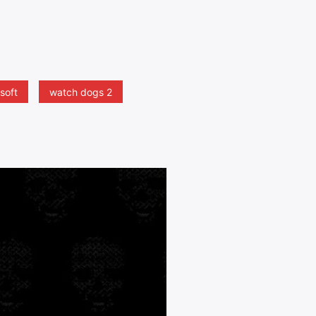
soft
watch dogs 2