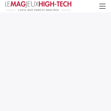
Jeux Vidéo
PC et Hardware
Smartphone et Tablettes
High-Tech
Mangas et Comics
TV, cinéma
Test