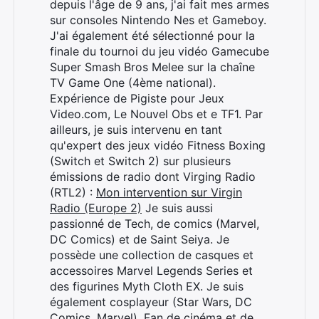
depuis l'âge de 9 ans, j'ai fait mes armes
sur consoles Nintendo Nes et Gameboy.
J'ai également été sélectionné pour la
finale du tournoi du jeu vidéo Gamecube
Super Smash Bros Melee sur la chaîne
TV Game One (4ème national).
Expérience de Pigiste pour Jeux
Video.com, Le Nouvel Obs et e TF1. Par
ailleurs, je suis intervenu en tant
qu'expert des jeux vidéo Fitness Boxing
(Switch et Switch 2) sur plusieurs
émissions de radio dont Virging Radio
(RTL2) :
Mon intervention sur Virgin
Radio (Europe 2)
Je suis aussi
passionné de Tech, de comics (Marvel,
DC Comics) et de Saint Seiya. Je
possède une collection de casques et
accessoires Marvel Legends Series et
des figurines Myth Cloth EX. Je suis
également cosplayeur (Star Wars, DC
Comics, Marvel). Fan de cinéma et de