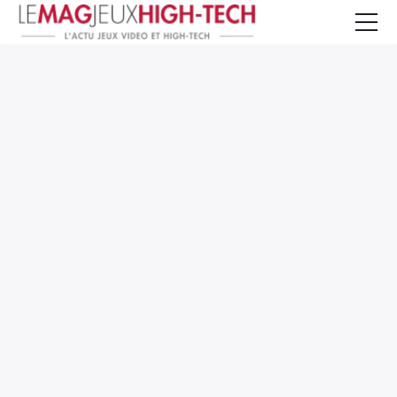
Jeux Vidéo
PC et Hardware
Smartphone et Tablettes
High-Tech
Mangas et Comics
TV, cinéma
Test