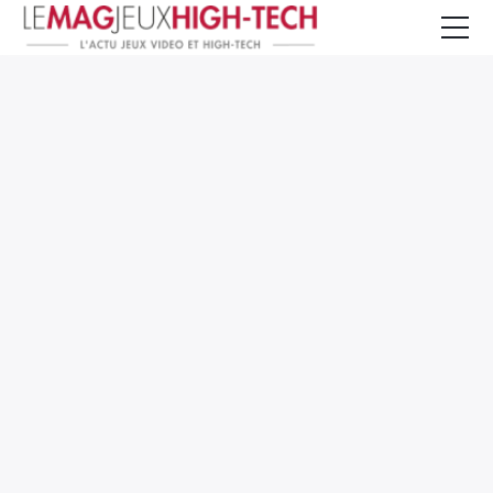
Jeux Vidéo
PC et Hardware
Smartphone et Tablettes
High-Tech
Mangas et Comics
TV, cinéma
Test