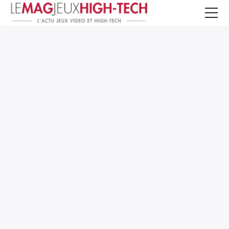
Jeux Vidéo
PC et Hardware
Smartphone et Tablettes
High-Tech
Mangas et Comics
TV, cinéma
Test