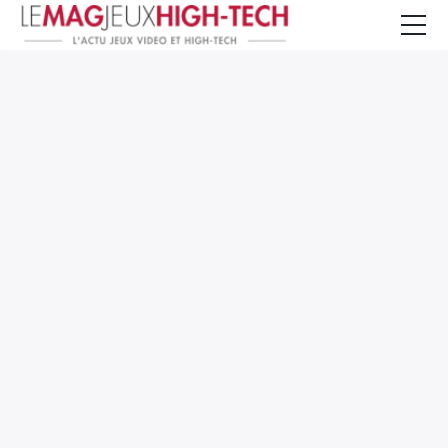
Jeux Vidéo
PC et Hardware
Smartphone et Tablettes
High-Tech
Mangas et Comics
TV, cinéma
Test