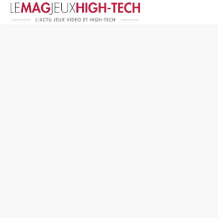
Jeux Vidéo
PC et Hardware
Smartphone et Tablettes
High-Tech
Mangas et Comics
TV, cinéma
Test