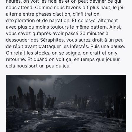
heures, on voit les ficelles et on peut deviner ce qui
nous attend. Comme nous l’avons dit plus haut, le jeu
alterne entre phases d’action, d’infiltration,
d’exploration et de narration. Et celles-ci alternent
avec plus ou moins toujours le même pattern. Ainsi,
vous savez qu’après avoir passé 30 minutes à
dessouder des Séraphites, vous aurez droit à un peu
de répit avant d’attaquer les infectés. Puis une pause.
On refait les stocks, on se soigne, on craft et on y
retourne. Et quand on voit ça, en temps que joueur,
Rechercher
cela nous sort un peu du jeu.
: