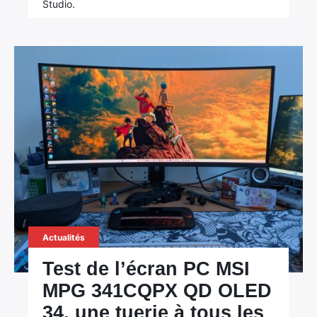
Studio.
×
Rechercher
:
Actualités
Test de l’écran PC MSI
MPG 341CQPX QD OLED
34, une tuerie à tous les