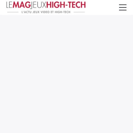
Jeux Vidéo
PC et Hardware
Smartphone et Tablettes
High-Tech
Mangas et Comics
TV, cinéma
Test