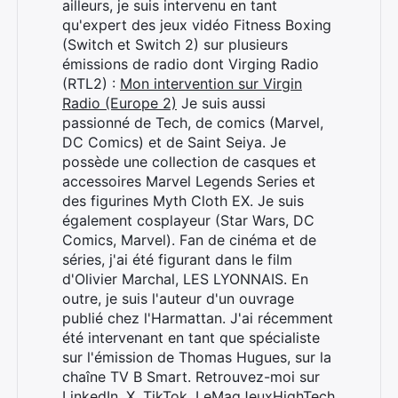
ailleurs, je suis intervenu en tant
qu'expert des jeux vidéo Fitness Boxing
(Switch et Switch 2) sur plusieurs
émissions de radio dont Virging Radio
(RTL2) :
Mon intervention sur Virgin
Radio (Europe 2)
Je suis aussi
passionné de Tech, de comics (Marvel,
DC Comics) et de Saint Seiya. Je
possède une collection de casques et
accessoires Marvel Legends Series et
des figurines Myth Cloth EX. Je suis
également cosplayeur (Star Wars, DC
Comics, Marvel). Fan de cinéma et de
séries, j'ai été figurant dans le film
d'Olivier Marchal, LES LYONNAIS. En
outre, je suis l'auteur d'un ouvrage
publié chez l'Harmattan. J'ai récemment
été intervenant en tant que spécialiste
sur l'émission de Thomas Hugues, sur la
chaîne TV B Smart. Retrouvez-moi sur
LinkedIn
,
X
,
TikTok
,
LeMagJeuxHighTech