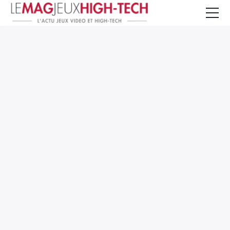
Jeux Vidéo
PC et Hardware
Smartphone et Tablettes
High-Tech
Mangas et Comics
TV, cinéma
Test