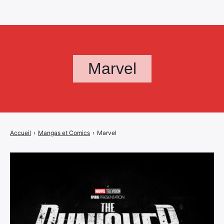
Marvel
Accueil
›
Mangas et Comics
›
Marvel