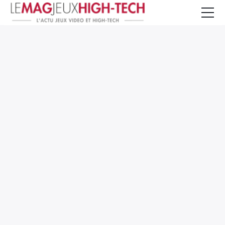
Jeux Vidéo
PC et Hardware
Smartphone et Tablettes
High-Tech
Mangas et Comics
TV, cinéma
Test