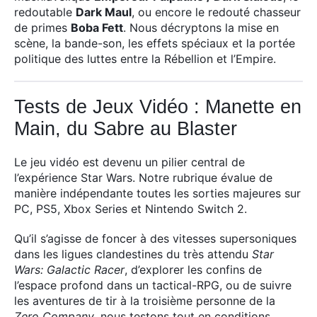
redoutable
Dark Maul
, ou encore le redouté chasseur
de primes
Boba Fett
. Nous décryptons la mise en
Rechercher
scène, la bande-son, les effets spéciaux et la portée
:
politique des luttes entre la Rébellion et l’Empire.
Tests de Jeux Vidéo : Manette en
Main, du Sabre au Blaster
Le jeu vidéo est devenu un pilier central de
l’expérience Star Wars. Notre rubrique évalue de
manière indépendante toutes les sorties majeures sur
PC, PS5, Xbox Series et Nintendo Switch 2.
Qu’il s’agisse de foncer à des vitesses supersoniques
dans les ligues clandestines du très attendu
Star
Wars: Galactic Racer
, d’explorer les confins de
l’espace profond dans un tactical-RPG, ou de suivre
les aventures de tir à la troisième personne de la
Zero Company
, nous testons tout en conditions