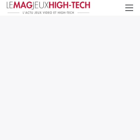
Jeux Vidéo
PC et Hardware
Smartphone et Tablettes
High-Tech
Mangas et Comics
TV, cinéma
Test