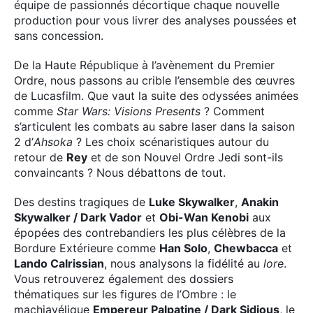
équipe de passionnés décortique chaque nouvelle
production pour vous livrer des analyses poussées et
sans concession.
De la Haute République à l’avènement du Premier
Ordre, nous passons au crible l’ensemble des œuvres
de Lucasfilm. Que vaut la suite des odyssées animées
comme
Star Wars: Visions Presents
? Comment
s’articulent les combats au sabre laser dans la saison
2 d’
Ahsoka
? Les choix scénaristiques autour du
retour de
Rey
et de son Nouvel Ordre Jedi sont-ils
convaincants ? Nous débattons de tout.
Des destins tragiques de
Luke Skywalker
,
Anakin
Skywalker / Dark Vador
et
Obi-Wan Kenobi
aux
épopées des contrebandiers les plus célèbres de la
Bordure Extérieure comme
Han Solo
,
Chewbacca
et
Lando Calrissian
, nous analysons la fidélité au
lore
.
Vous retrouverez également des dossiers
×
thématiques sur les figures de l’Ombre : le
machiavélique
Empereur Palpatine / Dark Sidious
, le