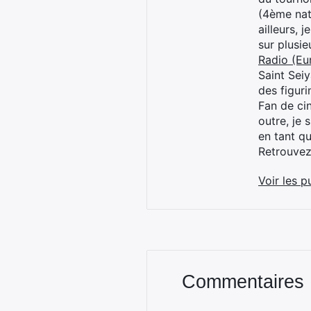
(4ème nat
ailleurs, 
sur plusi
Radio (Eu
Saint Sei
des figur
Fan de cin
outre, je 
en tant q
Retrouve
Voir les p
Commentaires