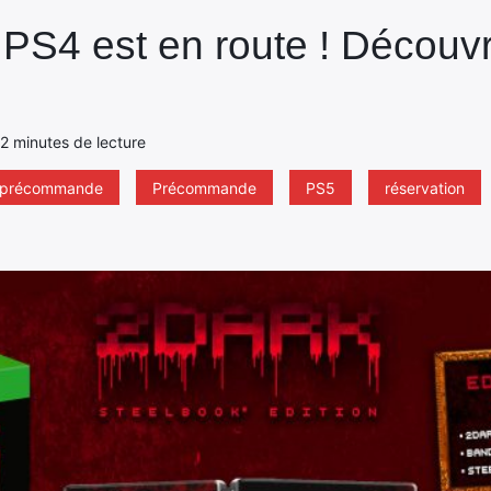
t PS4 est en route ! Découv
 2 minutes de lecture
 précommande
Précommande
PS5
réservation