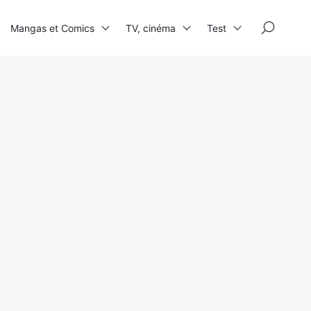
×
Mangas et Comics
TV, cinéma
Test