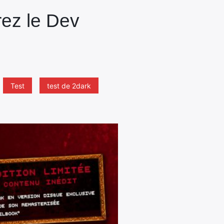
rez le Dev
Test
test de 2dark