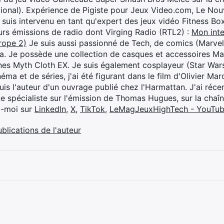
ional). Expérience de Pigiste pour Jeux Video.com, Le Nouv
je suis intervenu en tant qu'expert des jeux vidéo Fitness B
eurs émissions de radio dont Virging Radio (RTL2) :
Mon inte
rope 2)
Je suis aussi passionné de Tech, de comics (Marve
ya. Je possède une collection de casques et accessoires Ma
ines Myth Cloth EX. Je suis également cosplayeur (Star War
éma et de séries, j'ai été figurant dans le film d'Olivier M
suis l'auteur d'un ouvrage publié chez l'Harmattan. J'ai ré
ue spécialiste sur l'émission de Thomas Hugues, sur la chaî
z-moi sur
LinkedIn
,
X
,
TikTok
,
LeMagJeuxHighTech - YouTu
ublications de l'auteur