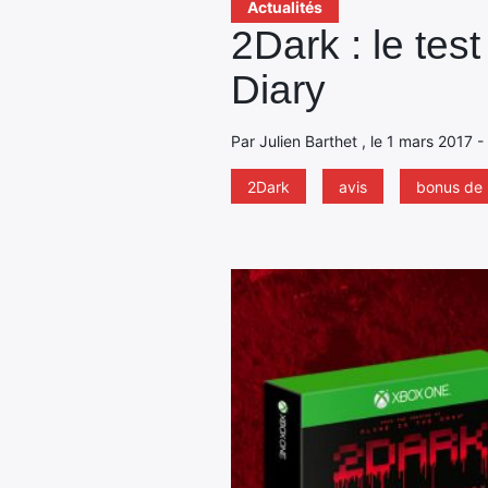
Actualités
2Dark : le tes
Diary
Par Julien Barthet , le 1 mars 2017 -
2Dark
avis
bonus de