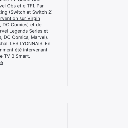
el Obs et e TF1. Par
oxing (Switch et Switch 2)
rvention sur Virgin
l, DC Comics) et de
rvel Legends Series et
s, DC Comics, Marvel).
archal, LES LYONNAIS. En
cemment été intervenant
ne TV B Smart.
be