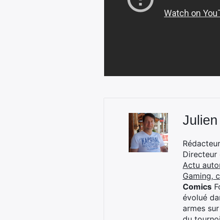
Julien
Rédacteur 
Directeur
Actu auto
Gaming, 
Comics
Fo
évolué dan
armes sur
du tourno