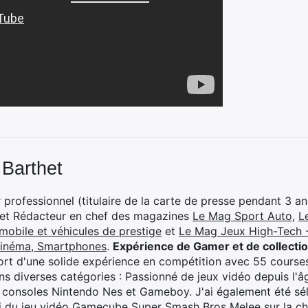
 Barthet
professionnel (titulaire de la carte de presse pendant 3 ans
 et Rédacteur en chef des magazines
Le Mag Sport Auto
,
L
mobile et véhicules de prestige
et
Le Mag Jeux High-Tech -
cinéma, Smartphones
.
Expérience de Gamer et de collecti
rt d'une solide expérience en compétition avec 55 courses
s diverses catégories : Passionné de jeux vidéo depuis l'âge
 consoles Nintendo Nes et Gameboy. J'ai également été séle
i du jeu vidéo Gamecube Super Smash Bros Melee sur la 