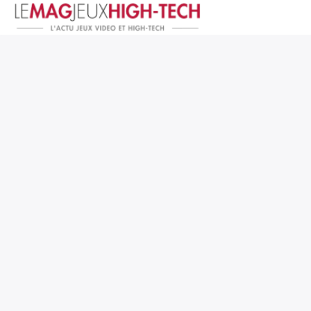
Jeux Vidéo
PC et Hardware
Smartphone et Tablettes
High-Tech
Mangas et Comics
TV, cinéma
Test