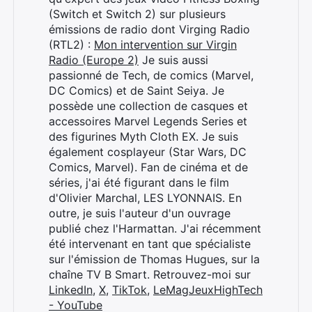
(Switch et Switch 2) sur plusieurs
Rechercher
émissions de radio dont Virging Radio
:
(RTL2) :
Mon intervention sur Virgin
Radio (Europe 2)
Je suis aussi
passionné de Tech, de comics (Marvel,
DC Comics) et de Saint Seiya. Je
possède une collection de casques et
accessoires Marvel Legends Series et
des figurines Myth Cloth EX. Je suis
également cosplayeur (Star Wars, DC
Comics, Marvel). Fan de cinéma et de
séries, j'ai été figurant dans le film
d'Olivier Marchal, LES LYONNAIS. En
outre, je suis l'auteur d'un ouvrage
publié chez l'Harmattan. J'ai récemment
été intervenant en tant que spécialiste
sur l'émission de Thomas Hugues, sur la
chaîne TV B Smart. Retrouvez-moi sur
LinkedIn
,
X
,
TikTok
,
LeMagJeuxHighTech
- YouTube