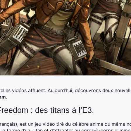
velles vidéos affluent. Aujourd’hui, découvrons deux nouvel
dom
.
reedom : des titans à l’E3.
français), est un jeu vidéo tiré du célèbre anime du même 
 la forme d’un Titan et d’affronter au corps-à-corps d’imm