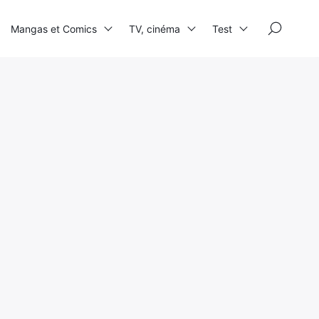
×
Mangas et Comics
TV, cinéma
Test