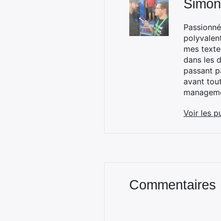
Simon
Passionné
polyvalen
mes textes
dans les d
passant p
avant tou
managemen
Voir les p
Commentaires