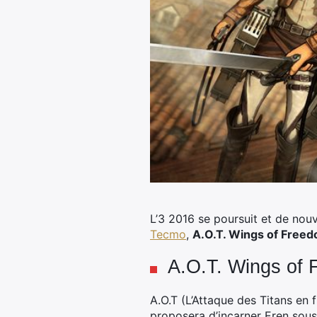
L’3 2016 se poursuit et de nou
Tecmo
,
A.O.T. Wings of Free
A.O.T. Wings of F
A.O.T (L’Attaque des Titans en 
proposera d’incarner Eren sous