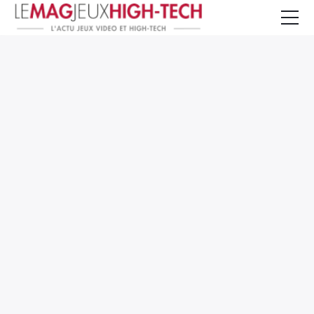
Jeux Vidéo
PC et Hardware
Smartphone et Tablettes
High-Tech
Mangas et Comics
TV, cinéma
Test