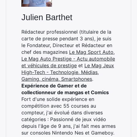
Julien Barthet
Rédacteur professionnel (titulaire de la
carte de presse pendant 3 ans), je suis
le Fondateur, Directeur et Rédacteur en
chef des magazines
Le Mag Sport Auto
,
Le Mag Auto Prestige - Actu automobile
Rechercher
et véhicules de prestige
et
Le Mag Jeux
:
High-Tech - Technologie, Médias,
Gaming, cinéma, Smartphones
.
Expérience de Gamer et de
collectionneur de mangas et Comics
Fort d'une solide expérience en
compétition avec 55 courses au
compteur, j'ai évolué dans diverses
catégories : Passionné de jeux vidéo
depuis l'âge de 9 ans, j'ai fait mes armes
sur consoles Nintendo Nes et Gameboy.