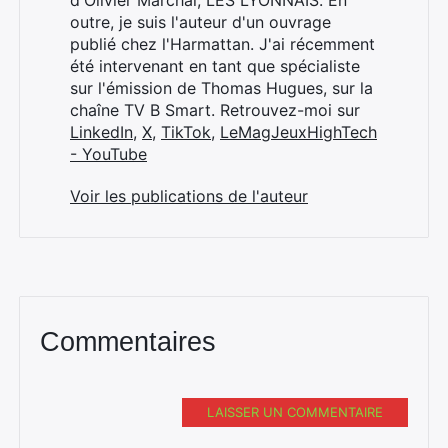
d'Olivier Marchal, LES LYONNAIS. En
outre, je suis l'auteur d'un ouvrage
publié chez l'Harmattan. J'ai récemment
été intervenant en tant que spécialiste
sur l'émission de Thomas Hugues, sur la
chaîne TV B Smart. Retrouvez-moi sur
LinkedIn
,
X
,
TikTok
,
LeMagJeuxHighTech
- YouTube
Voir les publications de l'auteur
Commentaires
LAISSER UN COMMENTAIRE