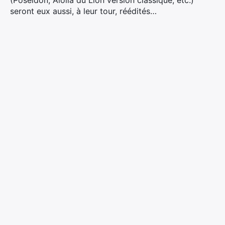
(Poséidon, Aiolia du Lion version classique, etc.)
seront eux aussi, à leur tour, réédités…