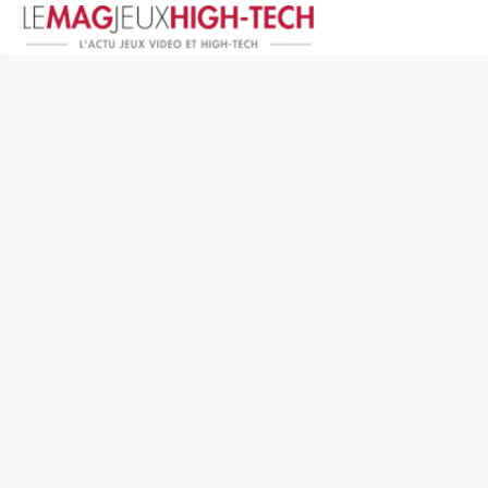
Jeux Vidéo
PC et Hardware
Smartphone et Tablettes
High-Tech
Mangas et Comics
TV, cinéma
Test