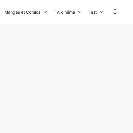
×
Mangas et Comics
TV, cinéma
Test