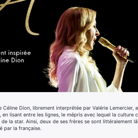
de Céline Dion, librement interprétée par Valérie Lemercier, 
en lisant entre les lignes, le mépris avec lequel la culture 
 de la star. Ainsi, deux de ses frères se sont littéralement lâ
é par la française.