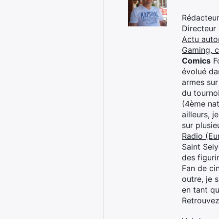
Rédacteur 
Directeur
Actu auto
Gaming, 
Comics
Fo
évolué dan
armes sur
du tourno
(4ème nat
ailleurs, 
sur plusi
Radio (Eu
Saint Sei
des figur
Fan de cin
outre, je 
en tant q
Retrouve