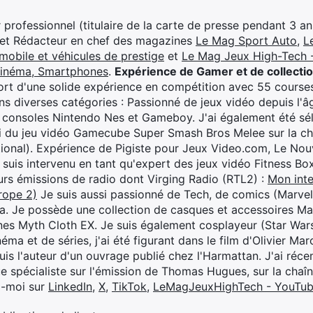
professionnel (titulaire de la carte de presse pendant 3 ans
 et Rédacteur en chef des magazines
Le Mag Sport Auto
,
L
mobile et véhicules de prestige
et
Le Mag Jeux High-Tech -
cinéma, Smartphones
.
Expérience de Gamer et de collecti
rt d'une solide expérience en compétition avec 55 courses
s diverses catégories : Passionné de jeux vidéo depuis l'âge
 consoles Nintendo Nes et Gameboy. J'ai également été séle
i du jeu vidéo Gamecube Super Smash Bros Melee sur la 
ional). Expérience de Pigiste pour Jeux Video.com, Le Nouv
je suis intervenu en tant qu'expert des jeux vidéo Fitness B
eurs émissions de radio dont Virging Radio (RTL2) :
Mon inte
rope 2)
Je suis aussi passionné de Tech, de comics (Marve
ya. Je possède une collection de casques et accessoires Ma
ines Myth Cloth EX. Je suis également cosplayeur (Star War
éma et de séries, j'ai été figurant dans le film d'Olivier M
suis l'auteur d'un ouvrage publié chez l'Harmattan. J'ai ré
ue spécialiste sur l'émission de Thomas Hugues, sur la chaî
z-moi sur
LinkedIn
,
X
,
TikTok
,
LeMagJeuxHighTech - YouTu