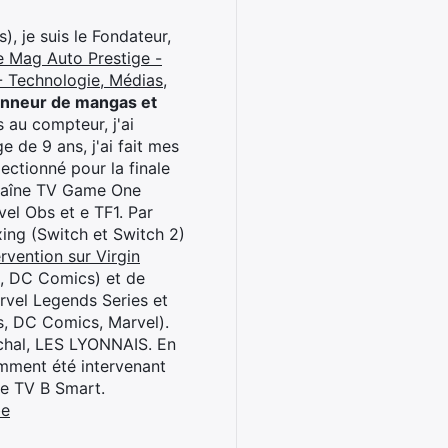
), je suis le Fondateur,
e Mag Auto Prestige -
 Technologie, Médias,
onneur de mangas et
 au compteur, j'ai
 de 9 ans, j'ai fait mes
ctionné pour la finale
chaîne TV Game One
el Obs et e TF1. Par
oxing (Switch et Switch 2)
rvention sur Virgin
l, DC Comics) et de
rvel Legends Series et
s, DC Comics, Marvel).
archal, LES LYONNAIS. En
cemment été intervenant
ne TV B Smart.
be