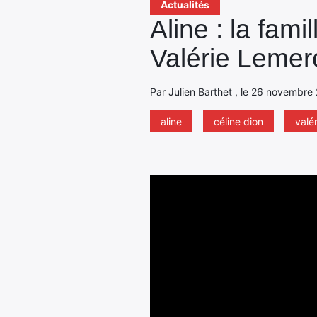
Actualités
Aline : la fami
Valérie Lemer
Par Julien Barthet , le 26 novembre 
aline
céline dion
valé