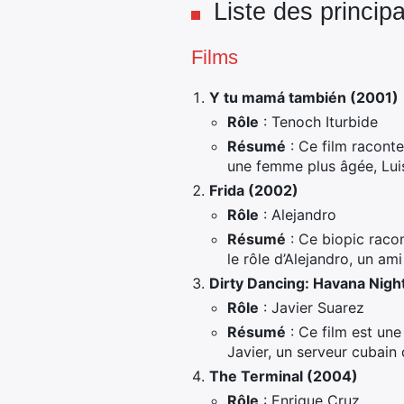
Liste des princip
Films
Y tu mamá también (2001)
Rôle
: Tenoch Iturbide
Résumé
: Ce film raconte
une femme plus âgée, Luis
Frida (2002)
Rôle
: Alejandro
Résumé
: Ce biopic racon
le rôle d’Alejandro, un am
Dirty Dancing: Havana Nigh
Rôle
: Javier Suarez
Résumé
: Ce film est une
Javier, un serveur cubain
The Terminal (2004)
Rôle
: Enrique Cruz