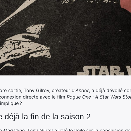
ore sortie, Tony Gilroy, créateur d’
Andor
, a déjà dévoilé c
connexion directe avec le film
Rogue One : A Star Wars Sto
 implique ?
 déjà la fin de la saison 2
e Magazine
, Tony Gilroy a levé le voile sur la conclusion d