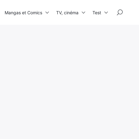
×
Mangas et Comics
TV, cinéma
Test