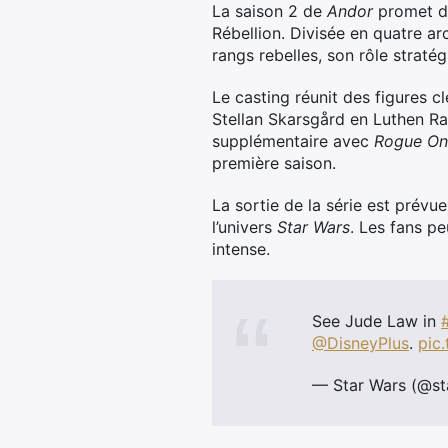
La saison 2 de
Andor
promet d’
Rébellion. Divisée en quatre ar
rangs rebelles, son rôle stratégi
Le casting réunit des figures 
Stellan Skarsgård en Luthen Ra
supplémentaire avec
Rogue On
première saison.
La sortie de la série est prév
l’univers
Star Wars
. Les fans p
intense.
See Jude Law in
@DisneyPlus
.
pic
— Star Wars (@s