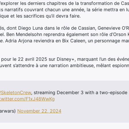
explorer les derniers chapitres de la transformation de Ca
cs narratifs couvrant chacun une année, la série mettra en 
que et les sacrifices qu’il devra faire.
clés, dont Diego Luna dans le rôle de Cassian, Genevieve O’
el. Ben Mendelsohn reprendra également son rôle d’Orson K
e
. Adria Arjona reviendra en Bix Caleen, un personnage ma
ue pour le 22 avril 2025 sur Disney+, marquant l’un des évé
euvent s’attendre à une narration ambitieuse, mêlant espion
#SkeletonCrew
, streaming December 3 with a two-episode s
.twitter.com/F1xJ48WwKg
tarwars)
November 22, 2024