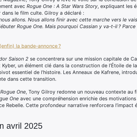
ctement avec
Rogue One : A Star Wars Story
, expliquant les
dans le film culte. Gilroy a déclaré :
 nous allons. Nous allons finir avec cette marche vers le vai
ébuter Rogue One. Mais pourquoi Cassian y va-t-il ? Parce 
enfin) la bande-annonce ?
dor Saison 2
se concentrera sur une mission capitale de Cass
 Kyber, un élément clé dans la construction de l’Étoile de 
pivot essentiel de l’histoire. Les Anneaux de Kafrene, introd
te dans cette transition.
à
Rogue One
, Tony Gilroy redonne un nouveau contexte au f
gue One
avec une compréhension enrichie des motivations d
ance Rebelle. Cette profondeur narrative renforcera l’impac
n avril 2025