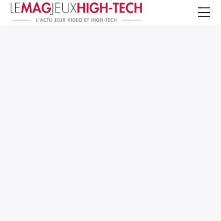
Jeux Vidéo
PC et Hardware
Smartphone et Tablettes
High-Tech
Mangas et Comics
TV, cinéma
Test