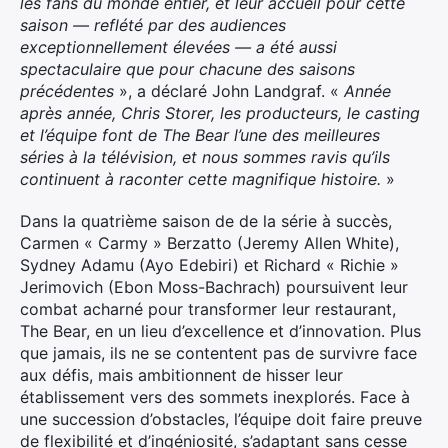
les fans du monde entier, et leur accueil pour cette
saison — reflété par des audiences
exceptionnellement élevées — a été aussi
spectaculaire que pour chacune des saisons
précédentes
», a déclaré John Landgraf. «
Année
après année, Chris Storer, les producteurs, le casting
et l’équipe font de The Bear l’une des meilleures
séries à la télévision, et nous sommes ravis qu’ils
continuent à raconter cette magnifique histoire.
»
Dans la quatrième saison de de la série à succès,
Carmen « Carmy » Berzatto (Jeremy Allen White),
Sydney Adamu (Ayo Edebiri) et Richard « Richie »
Jerimovich (Ebon Moss-Bachrach) poursuivent leur
combat acharné pour transformer leur restaurant,
The Bear, en un lieu d’excellence et d’innovation. Plus
que jamais, ils ne se contentent pas de survivre face
aux défis, mais ambitionnent de hisser leur
établissement vers des sommets inexplorés. Face à
une succession d’obstacles, l’équipe doit faire preuve
de flexibilité et d’ingéniosité, s’adaptant sans cesse