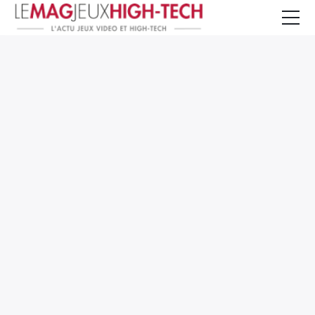
Jeux Vidéo
PC et Hardware
Smartphone et Tablettes
High-Tech
Mangas et Comics
TV, cinéma
Test