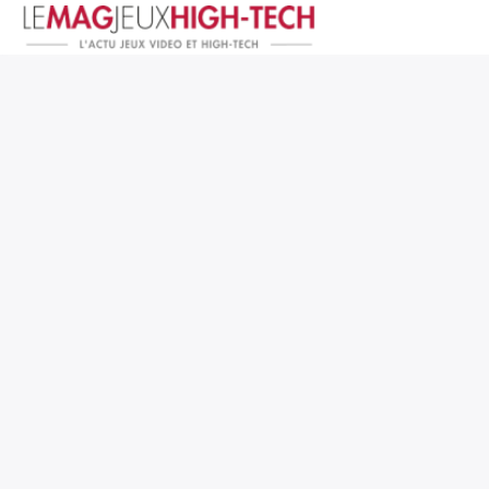
Jeux Vidéo
PC et Hardware
Smartphone et Tablettes
High-Tech
Mangas et Comics
TV, cinéma
Test