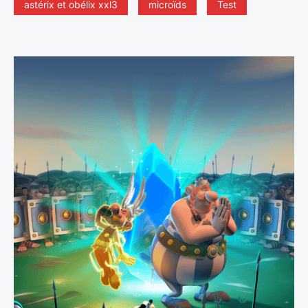
astérix et obélix xxl3
microïds
Test