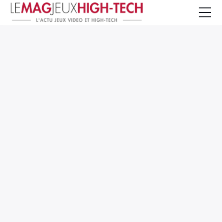
Jeux Vidéo
PC et Hardware
Smartphone et Tablettes
High-Tech
Mangas et Comics
TV, cinéma
Test