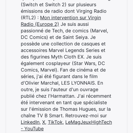
(Switch et Switch 2) sur plusieurs
émissions de radio dont Virging Radio
(RTL2) :
Mon intervention sur Virgin
Radio (Europe 2)
Je suis aussi
passionné de Tech, de comics (Marvel,
DC Comics) et de Saint Seiya. Je
possède une collection de casques et
accessoires Marvel Legends Series et
des figurines Myth Cloth EX. Je suis
également cosplayeur (Star Wars, DC
Comics, Marvel). Fan de cinéma et de
séries, j'ai été figurant dans le film
d'Olivier Marchal, LES LYONNAIS. En
outre, je suis l'auteur d'un ouvrage
publié chez l'Harmattan. J'ai récemment
été intervenant en tant que spécialiste
sur l'émission de Thomas Hugues, sur la
chaîne TV B Smart. Retrouvez-moi sur
LinkedIn
,
X
,
TikTok
,
LeMagJeuxHighTech
- YouTube