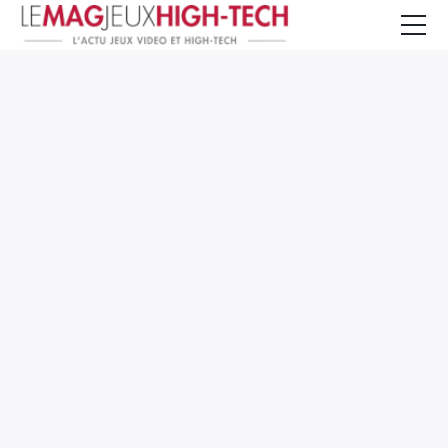
Jeux Vidéo
PC et Hardware
Smartphone et Tablettes
High-Tech
Mangas et Comics
TV, cinéma
Test