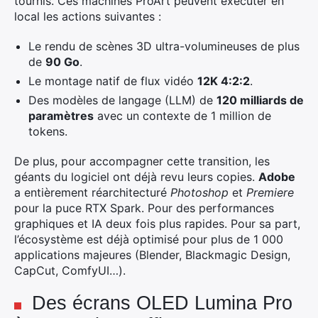
tournis. Ces machines ProArt peuvent exécuter en
local les actions suivantes :
Le rendu de scènes 3D ultra-volumineuses de plus
de
90 Go
.
Le montage natif de flux vidéo
12K 4:2:2
.
Des modèles de langage (LLM) de
120 milliards de
paramètres
avec un contexte de 1 million de
tokens.
De plus, pour accompagner cette transition, les
géants du logiciel ont déjà revu leurs copies.
Adobe
a entièrement réarchitecturé
Photoshop
et
Premiere
pour la puce RTX Spark. Pour des performances
graphiques et IA deux fois plus rapides. Pour sa part,
l’écosystème est déjà optimisé pour plus de 1 000
applications majeures (Blender, Blackmagic Design,
CapCut, ComfyUI…).
Des écrans OLED Lumina Pro