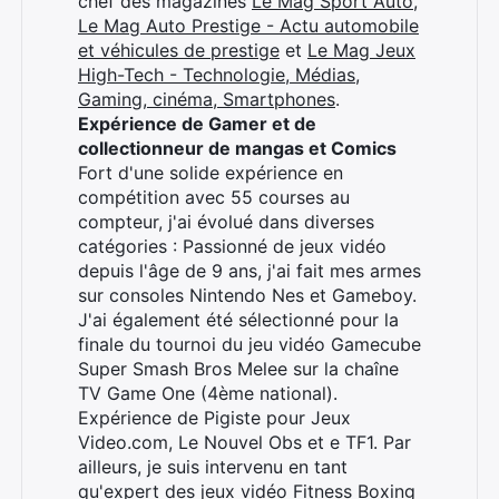
chef des magazines
Le Mag Sport Auto
,
Le Mag Auto Prestige - Actu automobile
et véhicules de prestige
et
Le Mag Jeux
High-Tech - Technologie, Médias,
Gaming, cinéma, Smartphones
.
Expérience de Gamer et de
collectionneur de mangas et Comics
Fort d'une solide expérience en
compétition avec 55 courses au
compteur, j'ai évolué dans diverses
catégories : Passionné de jeux vidéo
depuis l'âge de 9 ans, j'ai fait mes armes
sur consoles Nintendo Nes et Gameboy.
J'ai également été sélectionné pour la
finale du tournoi du jeu vidéo Gamecube
Super Smash Bros Melee sur la chaîne
TV Game One (4ème national).
Expérience de Pigiste pour Jeux
Video.com, Le Nouvel Obs et e TF1. Par
ailleurs, je suis intervenu en tant
qu'expert des jeux vidéo Fitness Boxing