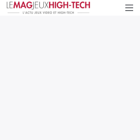
Jeux Vidéo
PC et Hardware
Smartphone et Tablettes
High-Tech
Mangas et Comics
TV, cinéma
Test