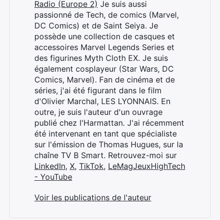
Radio (Europe 2)
Je suis aussi
passionné de Tech, de comics (Marvel,
DC Comics) et de Saint Seiya. Je
possède une collection de casques et
accessoires Marvel Legends Series et
des figurines Myth Cloth EX. Je suis
également cosplayeur (Star Wars, DC
Comics, Marvel). Fan de cinéma et de
séries, j'ai été figurant dans le film
d'Olivier Marchal, LES LYONNAIS. En
outre, je suis l'auteur d'un ouvrage
publié chez l'Harmattan. J'ai récemment
été intervenant en tant que spécialiste
sur l'émission de Thomas Hugues, sur la
chaîne TV B Smart. Retrouvez-moi sur
LinkedIn
,
X
,
TikTok
,
LeMagJeuxHighTech
- YouTube
Voir les publications de l'auteur