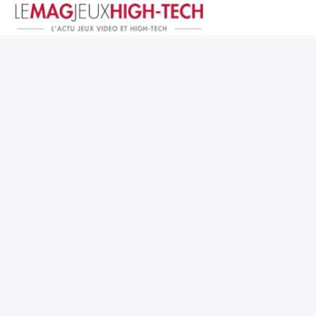
Jeux Vidéo
PC et Hardware
Smartphone et Tablettes
High-Tech
Mangas et Comics
TV, cinéma
Test