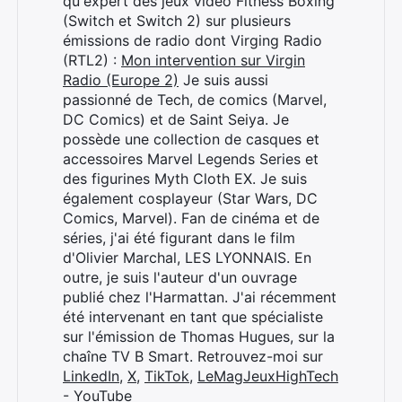
qu'expert des jeux vidéo Fitness Boxing
Rechercher
(Switch et Switch 2) sur plusieurs
:
émissions de radio dont Virging Radio
(RTL2) :
Mon intervention sur Virgin
Radio (Europe 2)
Je suis aussi
passionné de Tech, de comics (Marvel,
DC Comics) et de Saint Seiya. Je
possède une collection de casques et
accessoires Marvel Legends Series et
des figurines Myth Cloth EX. Je suis
également cosplayeur (Star Wars, DC
Comics, Marvel). Fan de cinéma et de
séries, j'ai été figurant dans le film
d'Olivier Marchal, LES LYONNAIS. En
outre, je suis l'auteur d'un ouvrage
publié chez l'Harmattan. J'ai récemment
été intervenant en tant que spécialiste
sur l'émission de Thomas Hugues, sur la
chaîne TV B Smart. Retrouvez-moi sur
LinkedIn
,
X
,
TikTok
,
LeMagJeuxHighTech
- YouTube