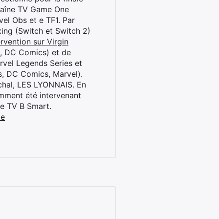
chaîne TV Game One
el Obs et e TF1. Par
oxing (Switch et Switch 2)
rvention sur Virgin
l, DC Comics) et de
rvel Legends Series et
s, DC Comics, Marvel).
archal, LES LYONNAIS. En
cemment été intervenant
ne TV B Smart.
be