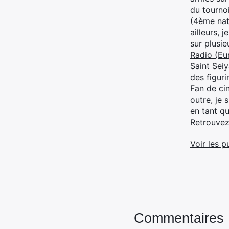
du tourno
(4ème nat
ailleurs, 
sur plusi
Radio (Eu
Saint Sei
des figur
Fan de cin
outre, je 
en tant q
Retrouve
Voir les p
Commentaires