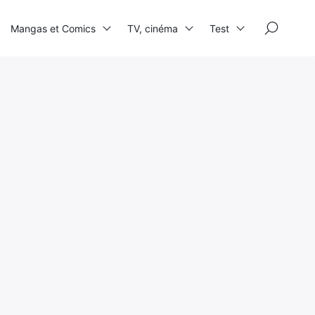
×
Mangas et Comics
TV, cinéma
Test