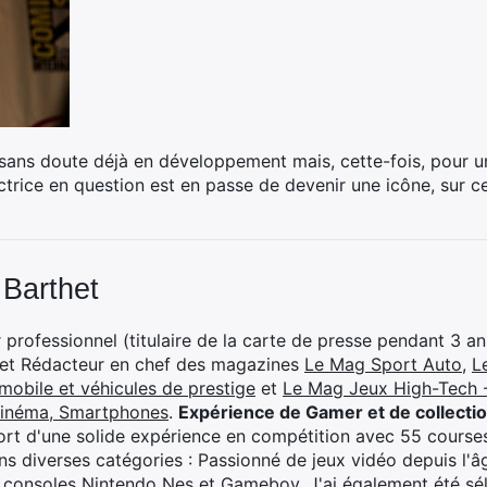
sans doute déjà en développement mais, cette-fois, pour un
actrice en question est en passe de devenir une icône, sur 
 Barthet
professionnel (titulaire de la carte de presse pendant 3 ans
 et Rédacteur en chef des magazines
Le Mag Sport Auto
,
L
mobile et véhicules de prestige
et
Le Mag Jeux High-Tech -
cinéma, Smartphones
.
Expérience de Gamer et de collecti
rt d'une solide expérience en compétition avec 55 courses
s diverses catégories : Passionné de jeux vidéo depuis l'âge
 consoles Nintendo Nes et Gameboy. J'ai également été séle