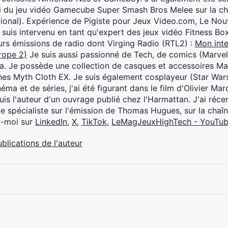
i du jeu vidéo Gamecube Super Smash Bros Melee sur la 
ional). Expérience de Pigiste pour Jeux Video.com, Le Nouv
je suis intervenu en tant qu'expert des jeux vidéo Fitness B
eurs émissions de radio dont Virging Radio (RTL2) :
Mon inte
rope 2)
Je suis aussi passionné de Tech, de comics (Marve
ya. Je possède une collection de casques et accessoires Ma
ines Myth Cloth EX. Je suis également cosplayeur (Star War
éma et de séries, j'ai été figurant dans le film d'Olivier M
suis l'auteur d'un ouvrage publié chez l'Harmattan. J'ai ré
ue spécialiste sur l'émission de Thomas Hugues, sur la chaî
z-moi sur
LinkedIn
,
X
,
TikTok
,
LeMagJeuxHighTech - YouTu
ublications de l'auteur